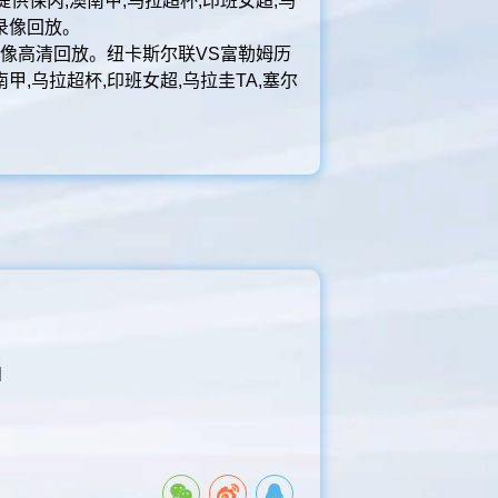
保丙,澳南甲,乌拉超杯,印班女超,乌
与录像回放。
锋录像高清回放。纽卡斯尔联VS富勒姆历
乌拉超杯,印班女超,乌拉圭TA,塞尔
】