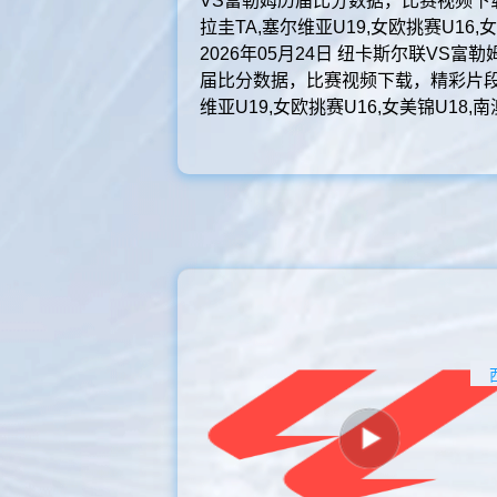
VS富勒姆历届比分数据，比赛视频下
拉圭TA,塞尔维亚U19,女欧挑赛U16
2026年05月24日 纽卡斯尔联V
届比分数据，比赛视频下载，精彩片段
维亚U19,女欧挑赛U16,女美锦U1