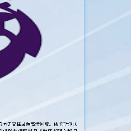
勒姆的历史交锋录像高清回放。纽卡斯尔联