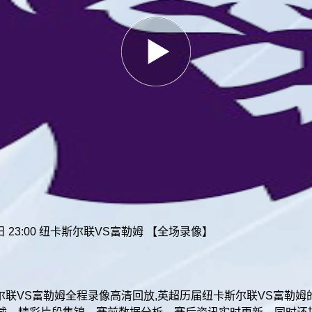
日 23:00 纽卡斯尔联VS富勒姆 【全场录像】
纽卡斯尔联VS富勒姆全程录像高清回放,英超历届纽卡斯尔联VS富