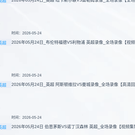
2026年05月24日_英超 纽卡斯尔联VS富勒姆录像_全场录像【全
英超
时间：2026-05-24
2026年05月24日_布伦特福德VS利物浦 英超录像_全场录像【视
英超
时间：2026-05-24
2026年05月24日_英超 阿斯顿维拉VS曼城录像_全场录像【高清
英超
时间：2026-05-24
2026年05月24日 伯恩茅斯VS诺丁汉森林 英超_全场录像【视频
英超