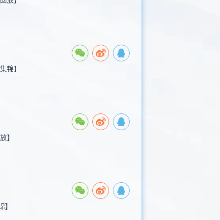
场回放】
频集锦】
回放】
集锦】