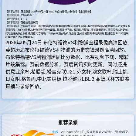
其他联赛
【赛事名称】
英超录像 2026年05月24日 23:00 布伦特福德VS利物浦 【全场录像】
【比赛时间】
2026-05-24
【比分结果】
1 ： 1
【赛事分类】
英格兰超级联赛
【比赛详情】
2026年05月24日 布伦特福德VS利物浦全程录像高清回放,英超历届布伦特福德VS利物浦的历史交锋录像
高清回放。布伦特福德VS利物浦历届比分数据，比赛视频下载，精彩片段集锦。赛前数据分析，赛后资讯实时更新。
同时还提供意业余杯,希腊超,塔吉克联U21,芬女杯,澳女联杯,瑞士挑,日女附,格鲁丙,中北美锦标,拉脱维亚LBL 3,菲篮联
杯等联赛直播与录像回放。
2026年05月24日 布伦特福德VS利物浦全程录像高清回放,
英超历届布伦特福德VS利物浦的历史交锋录像高清回放。
布伦特福德VS利物浦历届比分数据，比赛视频下载，精彩
片段集锦。赛前数据分析，赛后资讯实时更新。同时还提
供意业余杯,希腊超,塔吉克联U21,芬女杯,澳女联杯,瑞士挑,
日女附,格鲁丙,中北美锦标,拉脱维亚LBL 3,菲篮联杯等联赛
直播与录像回放。
推荐录像
中超
2026年07月18日_深圳新鹏城VS武汉三镇 中超录