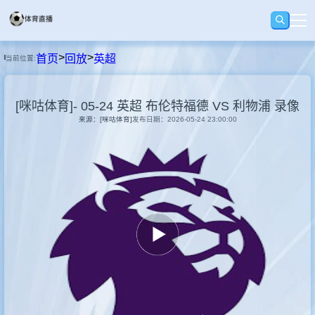
>
>
首页
回放
英超
当前位置:
首页
[咪咕体育]- 05-24 英超 布伦特福德 VS 利物浦 录像
足球
来源：[咪咕体育]
发布日期：2026-05-24 23:00:00
篮球
回放
集锦
快讯