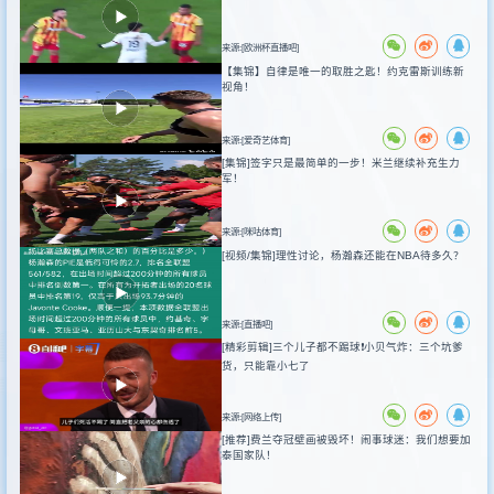
来源:[欧洲杯直播吧]
【集锦】自律是唯一的取胜之匙！约克雷斯训练新
视角！
来源:[爱奇艺体育]
[集锦]签字只是最简单的一步！米兰继续补充生力
军！
来源:[咪咕体育]
[视频/集锦]理性讨论，杨瀚森还能在NBA待多久？
来源:[直播吧]
[精彩剪辑]三个儿子都不踢球❗️小贝气炸：三个坑爹
货，只能靠小七了
来源:[网络上传]
[推荐]费兰夺冠壁画被毁坏！闹事球迷：我们想要加
泰国家队！