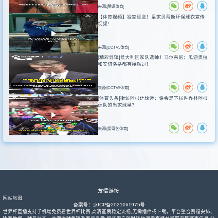
来源:[腾讯体育]
【体育视频】独家理念！皇家贝蒂斯环保球衣宣传
视频！
来源:[CCTV5体育]
[精彩剪辑]意大利国家队选帅！马尔蒂尼：瓜迪奥拉
和安切洛蒂都有接触过！
来源:[CCTV5体育]
[体育头条]街访阿根廷球迷：谁会是下届世界杯阿根
廷队的当家球星？
来源:[爱奇艺体育]
友情链接:
网站地图
备案号：
京ICP备2021061975号
世界杯直播支持手机端免费看世界杯比赛,高清画质稳定流畅,无需插件或下载。平台整合赛程安排、