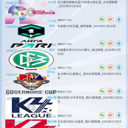
中女锦
武汉盛帆黄鹤女篮VS合肥文旅女篮_中女锦联赛
2026-07-26
_2026年07月26日
来源:[CCTV5]
17:00
俄甲
韦莱斯VS叶尼塞_俄甲联赛_2026年07月26日
2026-07-26
来源:[CCTV5]
17:00
德戊
布赫霍尔茨VSTSV沙塞尔_德戊联赛_2026年07月
2026-07-26
26日
来源:[CCTV5]
17:00
菲州长
生力啤VS公路勇士_菲州长杯联赛_2026年07月26
2026-07-26
杯
日
来源:[CCTV5]
17:15
韩K4联
晋州市民VS平泽市民_韩K4联联赛_2026年07月26
2026-07-26
日
来源:[CCTV5]
18:00
韩K3联
全北现代B队VS昌原_韩K3联联赛_2026年07月26
2026-07-26
日