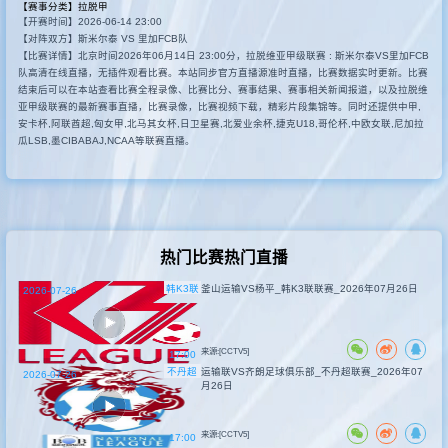
【赛事分类】
拉脱甲
【开赛时间】2026-06-14 23:00
其他联赛
【对阵双方】斯米尔泰 VS 里加FCB队
【比赛详情】北京时间2026年06月14日 23:00分，拉脱维亚甲级联赛 : 斯米尔泰VS里加FCB
队高清在线直播，无插件观看比赛。本站同步官方直播源准时直播，比赛数据实时更新。比赛
结束后可以在本站查看比赛全程录像、比赛比分、赛事结果、赛事相关新闻报道，以及拉脱维
亚甲级联赛的最新赛事直播，比赛录像，比赛视频下载，精彩片段集锦等。同时还提供中甲,
安卡杯,阿联酋超,匈女甲,北马其女杯,日卫星赛,北爱业余杯,捷克U18,哥伦杯,中欧女联,尼加拉
瓜LSB,墨CIBABAJ,NCAA等联赛直播。
热门比赛热门直播
韩K3联
釜山运输VS杨平_韩K3联联赛_2026年07月26日
2026-07-26
来源:[CCTV5]
17:00
不丹超
运输联VS齐朗足球俱乐部_不丹超联赛_2026年07
2026-07-26
月26日
来源:[CCTV5]
17:00