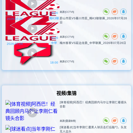
来源:[CCTV5]
18:00
韩K3联
蔚山市民VS春川市民_韩K3联联赛_2026年07月26
2026-07-26
日
来源:[CCTV5]
18:00
中甲
梅州客家VS延边龙鼎_中甲联赛_2026年07月26日
2026-07-26
来源:[CCTV5]
18:00
视频/集锦
[体育视频]阿西巴！经典回顾内马尔让李刚仁看镜头
合影
来源:[雷速体育]
[球迷看点]当年李刚仁遭黑人球员击打后脑勺，队友
无人出头