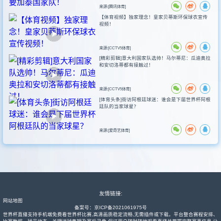
来源:[腾讯体育]
【体育视频】独家理念！皇家贝蒂斯环保球衣宣传
视频！
来源:[CCTV5体育]
[精彩剪辑]意大利国家队选帅！马尔蒂尼：瓜迪奥拉
和安切洛蒂都有接触过！
来源:[CCTV5体育]
[体育头条]街访阿根廷球迷：谁会是下届世界杯阿根
廷队的当家球星？
来源:[爱奇艺体育]
友情链接:
网站地图
备案号：
京ICP备2021061975号
世界杯直播支持手机端免费看世界杯比赛,高清画质稳定流畅,无需插件或下载。平台整合赛程安排、