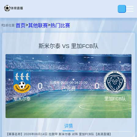
>
>
首页
其他联赛
热门比赛
当前位置:
首页
斯米尔泰 VS 里加FCB队
足球
篮球
拉脱甲
2026-06-14 23:00
0
0
回放
已完赛
斯米尔泰
里加FCB队
集锦
详情
快讯
【赛事名称】2026年06月14日 拉脱甲 斯米尔泰 对阵 里加FCB队【高清直播】