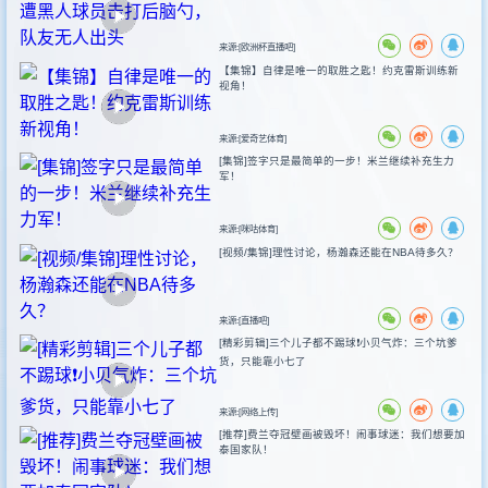
来源:[欧洲杯直播吧]
【集锦】自律是唯一的取胜之匙！约克雷斯训练新
视角！
来源:[爱奇艺体育]
[集锦]签字只是最简单的一步！米兰继续补充生力
军！
来源:[咪咕体育]
[视频/集锦]理性讨论，杨瀚森还能在NBA待多久？
来源:[直播吧]
[精彩剪辑]三个儿子都不踢球❗️小贝气炸：三个坑爹
货，只能靠小七了
来源:[网络上传]
[推荐]费兰夺冠壁画被毁坏！闹事球迷：我们想要加
泰国家队！