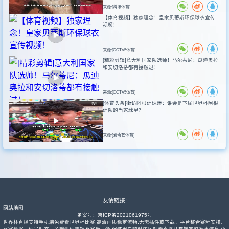
来源:[腾讯体育]
【体育视频】独家理念！皇家贝蒂斯环保球衣宣传
视频！
来源:[CCTV5体育]
[精彩剪辑]意大利国家队选帅！马尔蒂尼：瓜迪奥拉
和安切洛蒂都有接触过！
来源:[CCTV5体育]
[体育头条]街访阿根廷球迷：谁会是下届世界杯阿根
廷队的当家球星？
来源:[爱奇艺体育]
友情链接:
网站地图
备案号：
京ICP备2021061975号
世界杯直播支持手机端免费看世界杯比赛,高清画质稳定流畅,无需插件或下载。平台整合赛程安排、