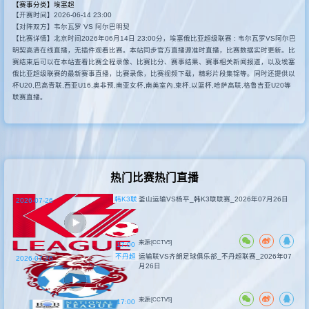
【赛事分类】
埃塞超
【开赛时间】2026-06-14 23:00
其他联赛
【对阵双方】韦尔瓦罗 VS 阿尔巴明契
【比赛详情】北京时间2026年06月14日 23:00分，埃塞俄比亚超级联赛 : 韦尔瓦罗VS阿尔巴
明契高清在线直播，无插件观看比赛。本站同步官方直播源准时直播，比赛数据实时更新。比
赛结束后可以在本站查看比赛全程录像、比赛比分、赛事结果、赛事相关新闻报道，以及埃塞
俄比亚超级联赛的最新赛事直播，比赛录像，比赛视频下载，精彩片段集锦等。同时还提供以
杯U20,巴高青联,西亚U16,奥非预,南亚女杯,南美室內,柬杯,以篮杯,哈萨高联,格鲁吉亚U20等
联赛直播。
热门比赛热门直播
韩K3联
釜山运输VS杨平_韩K3联联赛_2026年07月26日
2026-07-26
来源:[CCTV5]
17:00
不丹超
运输联VS齐朗足球俱乐部_不丹超联赛_2026年07
2026-07-26
月26日
来源:[CCTV5]
17:00