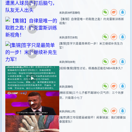
来源:[欧洲杯直播吧]
【集锦】自律是唯一的取胜之匙！约克雷斯训练新
视角！
来源:[爱奇艺体育]
[集锦]签字只是最简单的一步！米兰继续补充生力
军！
来源:[咪咕体育]
[视频/集锦]理性讨论，杨瀚森还能在NBA待多久？
来源:[直播吧]
[精彩剪辑]三个儿子都不踢球❗️小贝气炸：三个坑爹
货，只能靠小七了
来源:[网络上传]
[推荐]费兰夺冠壁画被毁坏！闹事球迷：我们想要加
泰国家队！