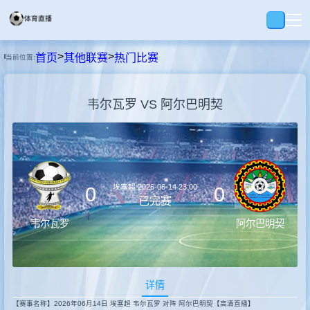
>
>
首页
其他联赛
热门比赛
当前位置:
首页
韦尔瓦罗 VS 阿尔巴明契
足球
篮球
埃塞超
2026-06-14 23:00
0
0
回放
已完赛
韦尔瓦罗
阿尔巴明契
集锦
详情
快讯
【赛事名称】2026年06月14日 埃塞超 韦尔瓦罗 对阵 阿尔巴明契【高清直播】