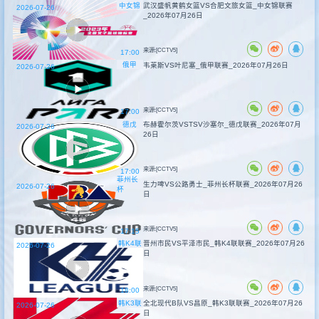
中女锦
武汉盛帆黄鹤女篮VS合肥文旅女篮_中女锦联赛
2026-07-26
_2026年07月26日
来源:[CCTV5]
17:00
俄甲
韦莱斯VS叶尼塞_俄甲联赛_2026年07月26日
2026-07-26
来源:[CCTV5]
17:00
德戊
布赫霍尔茨VSTSV沙塞尔_德戊联赛_2026年07月
2026-07-26
26日
来源:[CCTV5]
17:00
菲州长
生力啤VS公路勇士_菲州长杯联赛_2026年07月26
2026-07-26
杯
日
来源:[CCTV5]
17:15
韩K4联
晋州市民VS平泽市民_韩K4联联赛_2026年07月26
2026-07-26
日
来源:[CCTV5]
18:00
韩K3联
全北现代B队VS昌原_韩K3联联赛_2026年07月26
2026-07-26
日