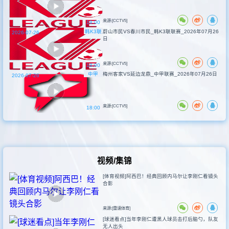
来源:[CCTV5]
18:00
韩K3联
蔚山市民VS春川市民_韩K3联联赛_2026年07月26
2026-07-26
日
来源:[CCTV5]
18:00
中甲
梅州客家VS延边龙鼎_中甲联赛_2026年07月26日
2026-07-26
来源:[CCTV5]
18:00
视频/集锦
[体育视频]阿西巴！经典回顾内马尔让李刚仁看镜头
合影
来源:[雷速体育]
[球迷看点]当年李刚仁遭黑人球员击打后脑勺，队友
无人出头