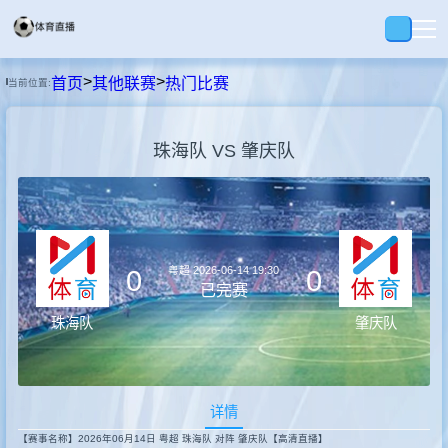
>
>
首页
其他联赛
热门比赛
当前位置:
首页
珠海队 VS 肇庆队
足球
篮球
粤超
2026-06-14 19:30
0
0
回放
已完赛
珠海队
肇庆队
集锦
详情
快讯
【赛事名称】2026年06月14日 粤超 珠海队 对阵 肇庆队【高清直播】