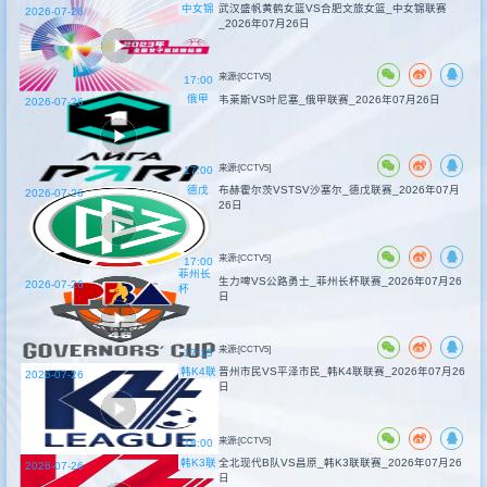
中女锦
武汉盛帆黄鹤女篮VS合肥文旅女篮_中女锦联赛
2026-07-26
_2026年07月26日
来源:[CCTV5]
17:00
俄甲
韦莱斯VS叶尼塞_俄甲联赛_2026年07月26日
2026-07-26
来源:[CCTV5]
17:00
德戊
布赫霍尔茨VSTSV沙塞尔_德戊联赛_2026年07月
2026-07-26
26日
来源:[CCTV5]
17:00
菲州长
生力啤VS公路勇士_菲州长杯联赛_2026年07月26
2026-07-26
杯
日
来源:[CCTV5]
17:15
韩K4联
晋州市民VS平泽市民_韩K4联联赛_2026年07月26
2026-07-26
日
来源:[CCTV5]
18:00
韩K3联
全北现代B队VS昌原_韩K3联联赛_2026年07月26
2026-07-26
日