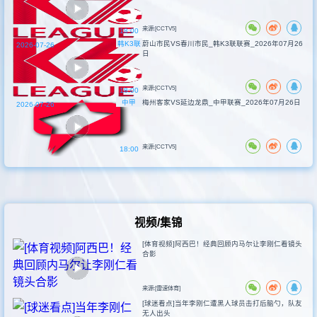
来源:[CCTV5]
18:00
韩K3联
蔚山市民VS春川市民_韩K3联联赛_2026年07月26
2026-07-26
日
来源:[CCTV5]
18:00
中甲
梅州客家VS延边龙鼎_中甲联赛_2026年07月26日
2026-07-26
来源:[CCTV5]
18:00
视频/集锦
[体育视频]阿西巴！经典回顾内马尔让李刚仁看镜头
合影
来源:[雷速体育]
[球迷看点]当年李刚仁遭黑人球员击打后脑勺，队友
无人出头