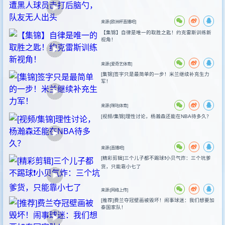
来源:[欧洲杯直播吧]
【集锦】自律是唯一的取胜之匙！约克雷斯训练新
视角！
来源:[爱奇艺体育]
[集锦]签字只是最简单的一步！米兰继续补充生力
军！
来源:[咪咕体育]
[视频/集锦]理性讨论，杨瀚森还能在NBA待多久？
来源:[直播吧]
[精彩剪辑]三个儿子都不踢球❗️小贝气炸：三个坑爹
货，只能靠小七了
来源:[网络上传]
[推荐]费兰夺冠壁画被毁坏！闹事球迷：我们想要加
泰国家队！