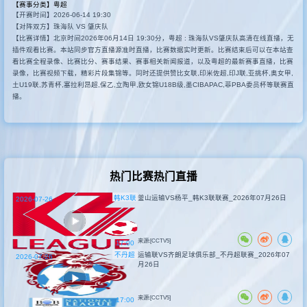
【赛事分类】
粤超
【开赛时间】2026-06-14 19:30
其他联赛
【对阵双方】珠海队 VS 肇庆队
【比赛详情】北京时间2026年06月14日 19:30分，粤超 : 珠海队VS肇庆队高清在线直播，无
插件观看比赛。本站同步官方直播源准时直播，比赛数据实时更新。比赛结束后可以在本站查
看比赛全程录像、比赛比分、赛事结果、赛事相关新闻报道，以及粤超的最新赛事直播，比赛
录像，比赛视频下载，精彩片段集锦等。同时还提供赞比女联,印米佐超,印J联,亚挑杯,奥女甲,
土U19联,苏青杯,塞拉利昂超,保乙,立陶甲,欧女锦U18B级,墨CIBAPAC,菲PBA委员杯等联赛直
播。
热门比赛热门直播
韩K3联
釜山运输VS杨平_韩K3联联赛_2026年07月26日
2026-07-26
来源:[CCTV5]
17:00
不丹超
运输联VS齐朗足球俱乐部_不丹超联赛_2026年07
2026-07-26
月26日
来源:[CCTV5]
17:00