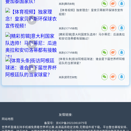
来源:[腾讯体育]
【体育视频】独家理念！皇家贝蒂斯环保球衣宣传
视频！
来源:[CCTV5体育]
[精彩剪辑]意大利国家队选帅！马尔蒂尼：瓜迪奥拉
和安切洛蒂都有接触过！
来源:[CCTV5体育]
[体育头条]街访阿根廷球迷：谁会是下届世界杯阿根
廷队的当家球星？
来源:[爱奇艺体育]
友情链接:
网站地图
备案号：
京ICP备2021061975号
世界杯直播支持手机端免费看世界杯比赛,高清画质稳定流畅,无需插件或下载。平台整合赛程安排、