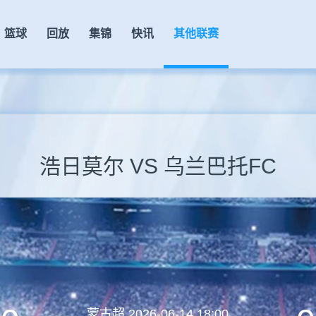
篮球
回放
集锦
快讯
其他联赛
浩日莫尔 VS 乌兰巴托FC
蒙古超
2026-06-14 18:00