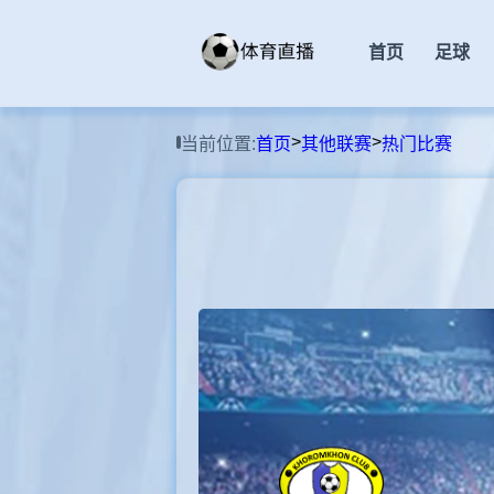
首页
足球
>
>
当前位置:
首页
其他联赛
热门比赛