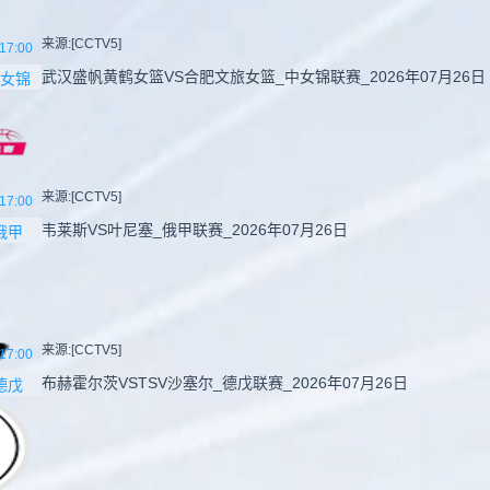
来源:[CCTV5]
17:00
武汉盛帆黄鹤女篮VS合肥文旅女篮_中女锦联赛_2026年07月26日
女锦
来源:[CCTV5]
17:00
韦莱斯VS叶尼塞_俄甲联赛_2026年07月26日
俄甲
来源:[CCTV5]
17:00
布赫霍尔茨VSTSV沙塞尔_德戊联赛_2026年07月26日
德戊