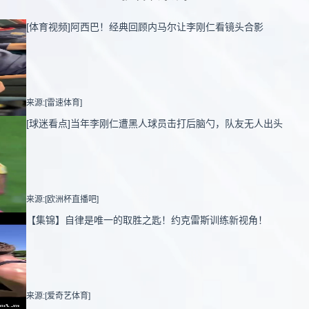
[体育视频]阿西巴！经典回顾内马尔让李刚仁看镜头合影
来源:[雷速体育]
[球迷看点]当年李刚仁遭黑人球员击打后脑勺，队友无人出头
来源:[欧洲杯直播吧]
【集锦】自律是唯一的取胜之匙！约克雷斯训练新视角！
来源:[爱奇艺体育]