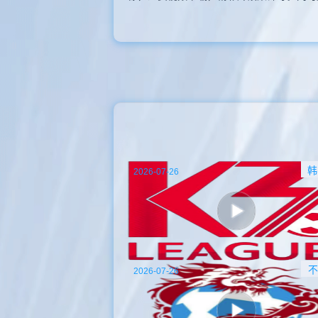
韩
2026-07-26
不
2026-07-26