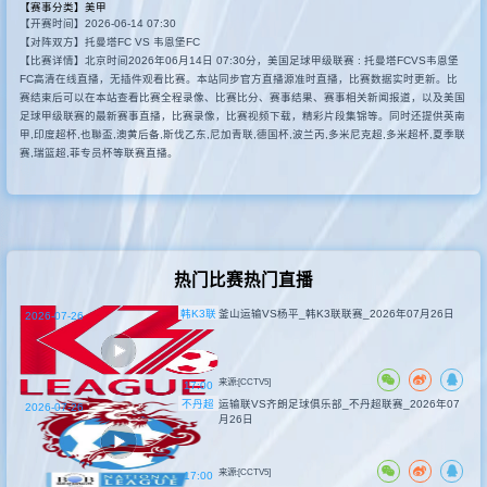
【赛事分类】
美甲
【开赛时间】2026-06-14 07:30
其他联赛
【对阵双方】托曼塔FC VS 韦恩堡FC
【比赛详情】北京时间2026年06月14日 07:30分，美国足球甲级联赛 : 托曼塔FCVS韦恩堡
FC高清在线直播，无插件观看比赛。本站同步官方直播源准时直播，比赛数据实时更新。比
赛结束后可以在本站查看比赛全程录像、比赛比分、赛事结果、赛事相关新闻报道，以及美国
足球甲级联赛的最新赛事直播，比赛录像，比赛视频下载，精彩片段集锦等。同时还提供英南
甲,印度超杯,也聯盃,澳黄后备,斯伐乙东,尼加青联,德国杯,波兰丙,多米尼克超,多米超杯,夏季联
赛,瑞篮超,菲专员杯等联赛直播。
热门比赛热门直播
韩K3联
釜山运输VS杨平_韩K3联联赛_2026年07月26日
2026-07-26
来源:[CCTV5]
17:00
不丹超
运输联VS齐朗足球俱乐部_不丹超联赛_2026年07
2026-07-26
月26日
来源:[CCTV5]
17:00