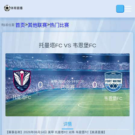
>
>
首页
其他联赛
热门比赛
当前位置:
首页
托曼塔FC VS 韦恩堡FC
足球
篮球
美甲
2026-06-14 07:30
0
0
回放
已完赛
托曼塔FC
韦恩堡FC
集锦
详情
快讯
【赛事名称】2026年06月14日 美甲 托曼塔FC 对阵 韦恩堡FC【高清直播】