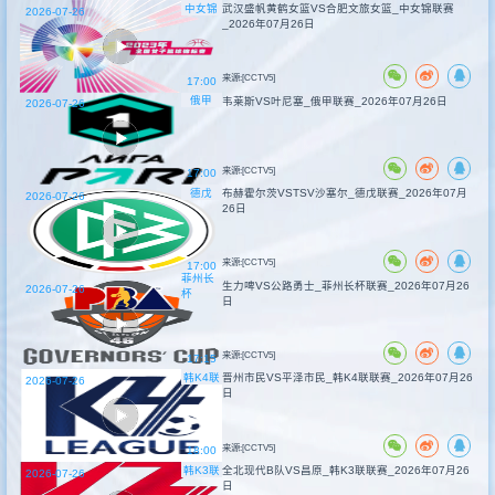
中女锦
武汉盛帆黄鹤女篮VS合肥文旅女篮_中女锦联赛
2026-07-26
_2026年07月26日
来源:[CCTV5]
17:00
俄甲
韦莱斯VS叶尼塞_俄甲联赛_2026年07月26日
2026-07-26
来源:[CCTV5]
17:00
德戊
布赫霍尔茨VSTSV沙塞尔_德戊联赛_2026年07月
2026-07-26
26日
来源:[CCTV5]
17:00
菲州长
生力啤VS公路勇士_菲州长杯联赛_2026年07月26
2026-07-26
杯
日
来源:[CCTV5]
17:15
韩K4联
晋州市民VS平泽市民_韩K4联联赛_2026年07月26
2026-07-26
日
来源:[CCTV5]
18:00
韩K3联
全北现代B队VS昌原_韩K3联联赛_2026年07月26
2026-07-26
日