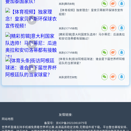
来源:[腾讯体育]
【体育视频】独家理念！皇家贝蒂斯环保球衣宣传
视频！
来源:[CCTV5体育]
[精彩剪辑]意大利国家队选帅！马尔蒂尼：瓜迪奥拉
和安切洛蒂都有接触过！
来源:[CCTV5体育]
[体育头条]街访阿根廷球迷：谁会是下届世界杯阿根
廷队的当家球星？
来源:[爱奇艺体育]
友情链接:
网站地图
备案号：
京ICP备2021061975号
世界杯直播支持手机端免费看世界杯比赛,高清画质稳定流畅,无需插件或下载。平台整合赛程安排、