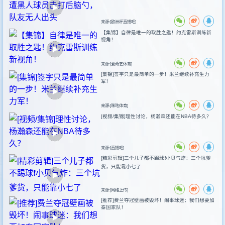
来源:[欧洲杯直播吧]
【集锦】自律是唯一的取胜之匙！约克雷斯训练新
视角！
来源:[爱奇艺体育]
[集锦]签字只是最简单的一步！米兰继续补充生力
军！
来源:[咪咕体育]
[视频/集锦]理性讨论，杨瀚森还能在NBA待多久？
来源:[直播吧]
[精彩剪辑]三个儿子都不踢球❗️小贝气炸：三个坑爹
货，只能靠小七了
来源:[网络上传]
[推荐]费兰夺冠壁画被毁坏！闹事球迷：我们想要加
泰国家队！