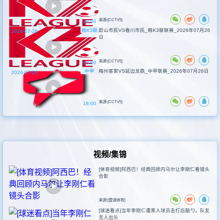
来源:[CCTV5]
18:00
韩K3联
蔚山市民VS春川市民_韩K3联联赛_2026年07月26
2026-07-26
日
来源:[CCTV5]
18:00
中甲
梅州客家VS延边龙鼎_中甲联赛_2026年07月26日
2026-07-26
来源:[CCTV5]
18:00
视频/集锦
[体育视频]阿西巴！经典回顾内马尔让李刚仁看镜头
合影
来源:[雷速体育]
[球迷看点]当年李刚仁遭黑人球员击打后脑勺，队友
无人出头